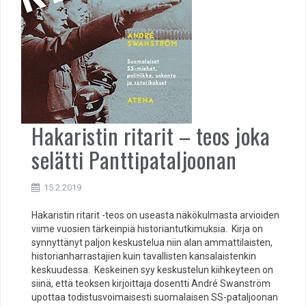
Hakaristin ritarit – teos joka
selätti Panttipataljoonan
15.2.2019
Hakaristin ritarit -teos on useasta näkökulmasta arvioiden
viime vuosien tärkeinpiä historiantutkimuksia. Kirja on
synnyttänyt paljon keskustelua niin alan ammattilaisten,
historianharrastajien kuin tavallisten kansalaistenkin
keskuudessa. Keskeinen syy keskustelun kiihkeyteen on
siinä, että teoksen kirjoittaja dosentti André Swanström
upottaa todistusvoimaisesti suomalaisen SS-pataljoonan