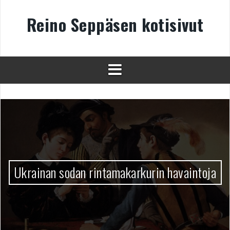
Skip
to
Reino Seppäsen kotisivut
content
Ukrainan sodan rintamakarkurin havaintoja