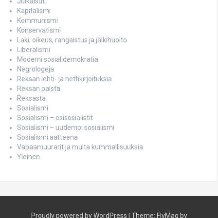
Julkaisut
Kapitalismi
Kommunismi
Konservatismi
Laki, oikeus, rangaistus ja jälkihuolto
Liberalismi
Moderni sosialidemokratia
Negrologeja
Reksan lehti- ja nettikirjoituksia
Reksan palsta
Reksasta
Sosialismi
Sosialismi – esisosialistit
Sosialismi – uudempi sosialismi
Sosialismi aatteena
Vapaamuurarit ja muita kummallisuuksia
Yleinen
Proudly powered by WordPress
|
Theme:
FlyMag
by