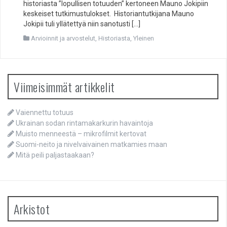
historiasta ”lopullisen totuuden” kertoneen Mauno Jokipiin
keskeiset tutkimustulokset. Historiantutkijana Mauno
Jokipii tuli yllätettyä niin sanotusti […]
Arvioinnit ja arvostelut
,
Historiasta
,
Yleinen
Viimeisimmät artikkelit
Vaiennettu totuus
Ukrainan sodan rintamakarkurin havaintoja
Muisto menneestä – mikrofilmit kertovat
Suomi-neito ja nivelvaivainen matkamies maan
Mitä peili paljastaakaan?
Arkistot