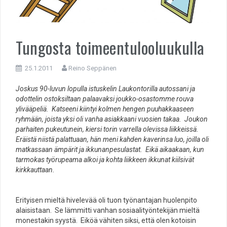
Tungosta toimeentulooluukulla
25.1.2011
Reino Seppänen
Joskus 90-luvun lopulla istuskelin Laukontorilla autossani ja
odottelin ostoksiltaan palaavaksi joukko-osastomme rouva
ylivääpeliä. Katseeni kiintyi kolmen hengen puuhakkaaseen
ryhmään, joista yksi oli vanha asiakkaani vuosien takaa. Joukon
parhaiten pukeutunein, kiersi torin varrella olevissa liikkeissä.
Eräistä niistä palattuaan, hän meni kahden kaverinsa luo, joilla oli
matkassaan ämpärit ja ikkunanpesulastat. Eikä aikaakaan, kun
tarmokas työrupeama alkoi ja kohta liikkeen ikkunat kiilsivät
kirkkauttaan.
Erityisen mieltä hivelevää oli tuon työnantajan huolenpito
alaisistaan. Se lämmitti vanhan sosiaalityöntekijän mieltä
monestakin syystä. Eiköä vähiten siksi, että olen kotoisin