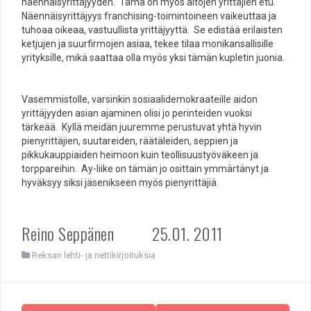
näennäisyrittäjyyden. Tämä on myös aitojen yrittäjien etu.
Näennäisyrittäjyys franchising-toimintoineen vaikeuttaa ja
tuhoaa oikeaa, vastuullista yrittäjyyttä. Se edistää erilaisten
ketjujen ja suurfirmojen asiaa, tekee tilaa monikansallisille
yrityksille, mikä saattaa olla myös yksi tämän kupletin juonia.
Vasemmistolle, varsinkin sosiaalidemokraateille aidon
yrittäjyyden asian ajaminen olisi jo perinteiden vuoksi
tärkeää. Kyllä meidän juuremme perustuvat yhtä hyvin
pienyrittäjien, suutareiden, räätäleiden, seppien ja
pikkukauppiaiden heimoon kuin teollisuustyöväkeen ja
torppareihin. Ay-liike on tämän jo osittain ymmärtänyt ja
hyväksyy siksi jäsenikseen myös pienyrittäjiä.
Reino Seppänen 25.01. 2011
Reksan lehti- ja nettikirjoituksia