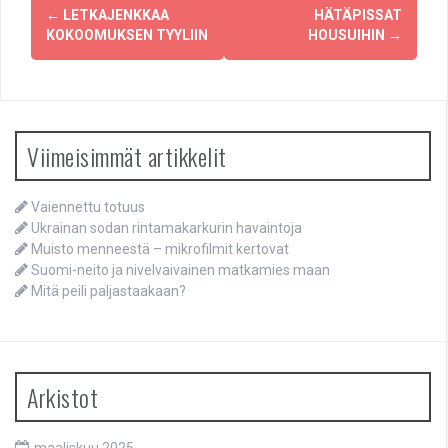
Post
←
LETKAJENKKAA
HÄTÄPISSAT
navigation
KOKOOMUKSEN TYYLIIN
HOUSUIHIN
→
Viimeisimmät artikkelit
Vaiennettu totuus
Ukrainan sodan rintamakarkurin havaintoja
Muisto menneestä – mikrofilmit kertovat
Suomi-neito ja nivelvaivainen matkamies maan
Mitä peili paljastaakaan?
Arkistot
maaliskuu 2025