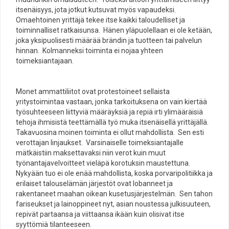
itsenäisyys, jota jotkut kutsuvat myös vapaudeksi.
Omaehtoinen yrittäjä tekee itse kaikki taloudelliset ja
toiminnalliset ratkaisunsa. Hänen yläpuolellaan ei ole ketään,
joka yksipuolisesti määrää brändin ja tuotteen tai palvelun
hinnan. Kolmanneksi toiminta ei nojaa yhteen
toimeksiantajaan.
Monet ammattiliitot ovat protestoineet sellaista
yritystoimintaa vastaan, jonka tarkoituksena on vain kiertää
työsuhteeseen liittyviä määräyksiä ja repiä irti ylimääräisiä
tehoja ihmisistä teettämällä työ muka itsenäisellä yrittäjällä.
Takavuosina moinen toiminta ei ollut mahdollista. Sen esti
verottajan linjaukset. Varsinaiselle toimeksiantajalle
mätkäistiin maksettavaksi niin verot kuin muut
työnantajavelvoitteet vieläpä korotuksin maustettuna.
Nykyään tuo ei ole enää mahdollista, koska porvaripolitiikka ja
erilaiset talouselämän järjestöt ovat lobanneet ja
rakentaneet maahan oikean kusetusjärjestelmän. Sen tahon
fariseukset ja lainoppineet nyt, asian noustessa julkisuuteen,
repivät partaansa ja viittaansa ikään kuin olisivat itse
syyttömiä tilanteeseen.