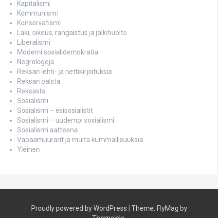
Kapitalismi
Kommunismi
Konservatismi
Laki, oikeus, rangaistus ja jälkihuolto
Liberalismi
Moderni sosialidemokratia
Negrologeja
Reksan lehti- ja nettikirjoituksia
Reksan palsta
Reksasta
Sosialismi
Sosialismi – esisosialistit
Sosialismi – uudempi sosialismi
Sosialismi aatteena
Vapaamuurarit ja muita kummallisuuksia
Yleinen
Proudly powered by WordPress
|
Theme:
FlyMag
by
Themeisle.