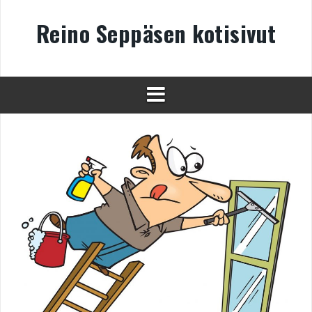
Skip
to
Reino Seppäsen kotisivut
content