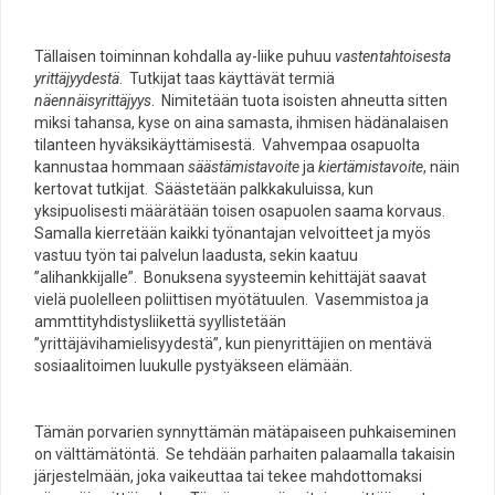
Tällaisen toiminnan kohdalla ay-liike puhuu
vastentahtoisesta
yrittäjyydestä
. Tutkijat taas käyttävät termiä
näennäisyrittäjyys
. Nimitetään tuota isoisten ahneutta sitten
miksi tahansa, kyse on aina samasta, ihmisen hädänalaisen
tilanteen hyväksikäyttämisestä. Vahvempaa osapuolta
kannustaa hommaan
säästämistavoite
ja
kiertämistavoite
, näin
kertovat tutkijat. Säästetään palkkakuluissa, kun
yksipuolisesti määrätään toisen osapuolen saama korvaus.
Samalla kierretään kaikki työnantajan velvoitteet ja myös
vastuu työn tai palvelun laadusta, sekin kaatuu
”alihankkijalle”. Bonuksena syysteemin kehittäjät saavat
vielä puolelleen poliittisen myötätuulen. Vasemmistoa ja
ammttityhdistysliikettä syyllistetään
”yrittäjävihamielisyydestä”, kun pienyrittäjien on mentävä
sosiaalitoimen luukulle pystyäkseen elämään.
Tämän porvarien synnyttämän mätäpaiseen puhkaiseminen
on välttämätöntä. Se tehdään parhaiten palaamalla takaisin
järjestelmään, joka vaikeuttaa tai tekee mahdottomaksi