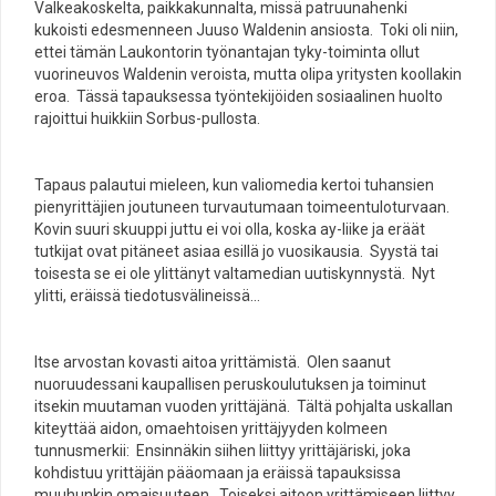
Valkeakoskelta, paikkakunnalta, missä patruunahenki
kukoisti edesmenneen Juuso Waldenin ansiosta. Toki oli niin,
ettei tämän Laukontorin työnantajan tyky-toiminta ollut
vuorineuvos Waldenin veroista, mutta olipa yritysten koollakin
eroa. Tässä tapauksessa työntekijöiden sosiaalinen huolto
rajoittui huikkiin Sorbus-pullosta.
Tapaus palautui mieleen, kun valiomedia kertoi tuhansien
pienyrittäjien joutuneen turvautumaan toimeentuloturvaan.
Kovin suuri skuuppi juttu ei voi olla, koska ay-liike ja eräät
tutkijat ovat pitäneet asiaa esillä jo vuosikausia. Syystä tai
toisesta se ei ole ylittänyt valtamedian uutiskynnystä. Nyt
ylitti, eräissä tiedotusvälineissä…
Itse arvostan kovasti aitoa yrittämistä. Olen saanut
nuoruudessani kaupallisen peruskoulutuksen ja toiminut
itsekin muutaman vuoden yrittäjänä. Tältä pohjalta uskallan
kiteyttää aidon, omaehtoisen yrittäjyyden kolmeen
tunnusmerkii: Ensinnäkin siihen liittyy yrittäjäriski, joka
kohdistuu yrittäjän pääomaan ja eräissä tapauksissa
muuhunkin omaisuuteen. Toiseksi aitoon yrittämiseen liittyy