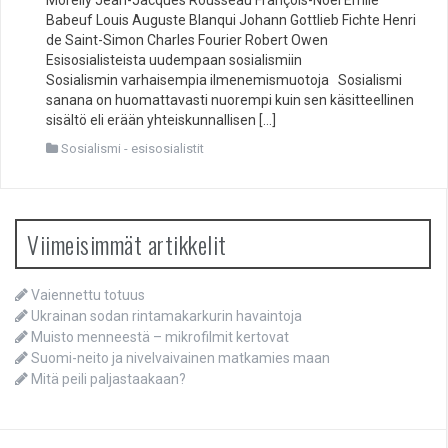
Babeuf Louis Auguste Blanqui Johann Gottlieb Fichte Henri
de Saint-Simon Charles Fourier Robert Owen
Esisosialisteista uudempaan sosialismiin
Sosialismin varhaisempia ilmenemismuotoja Sosialismi
sanana on huomattavasti nuorempi kuin sen käsitteellinen
sisältö eli erään yhteiskunnallisen […]
Sosialismi - esisosialistit
Viimeisimmät artikkelit
Vaiennettu totuus
Ukrainan sodan rintamakarkurin havaintoja
Muisto menneestä – mikrofilmit kertovat
Suomi-neito ja nivelvaivainen matkamies maan
Mitä peili paljastaakaan?