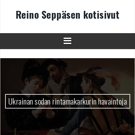
Skip
to
Reino Seppäsen kotisivut
content
Ukrainan sodan rintamakarkurin havaintoja