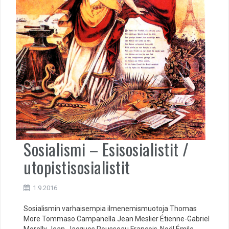
Sosialismi – Esisosialistit /
utopistisosialistit
1.9.2016
Sosialismin varhaisempia ilmenemismuotoja Thomas
More Tommaso Campanella Jean Meslier Étienne-Gabriel
Morelly Jean-Jacques Rousseau François-Noël Émile