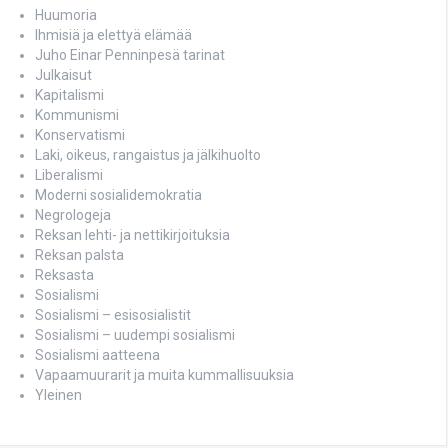
Huumoria
Ihmisiä ja elettyä elämää
Juho Einar Penninpesä tarinat
Julkaisut
Kapitalismi
Kommunismi
Konservatismi
Laki, oikeus, rangaistus ja jälkihuolto
Liberalismi
Moderni sosialidemokratia
Negrologeja
Reksan lehti- ja nettikirjoituksia
Reksan palsta
Reksasta
Sosialismi
Sosialismi – esisosialistit
Sosialismi – uudempi sosialismi
Sosialismi aatteena
Vapaamuurarit ja muita kummallisuuksia
Yleinen