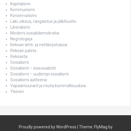
Kapitalismi
Kommunismi
Konservatismi
Laki, oikeus, rangaistus ja jälkihuolto
Liberalismi
Moderni sosialidemokratia
Negrologeja
Reksan lehti- ja nettikirjoituksia
Reksan palsta
Reksasta
Sosialismi
Sosialismi – esisosialistit
Sosialismi – uudempi sosialismi
Sosialismi aatteena
Vapaamuurarit ja muita kummallisuuksia
Yleinen
Proudly powered by WordPress
|
Theme:
FlyMag
by