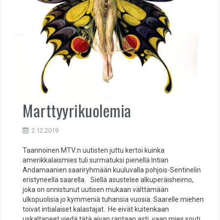
Marttyyrikuolemia
2.12.2019
Taannoinen MTV:n uutisten juttu kertoi kuinka
amerikkalaismies tuli surmatuksi pienellä Intian
Andamaanien saariryhmään kuuluvalla pohjois-Sentinelin
eristyneellä saarella. Siellä asustelee alkuperäisheimo,
joka on onnistunut uutisen mukaan välttämään
ulkopuolisia jo kymmeniä tuhansia vuosia. Saarelle miehen
toivat intialaiset kalastajat. He eivät kuitenkaan
uskaltaneet viedä tätä aivan rantaan asti, vaan mies souti