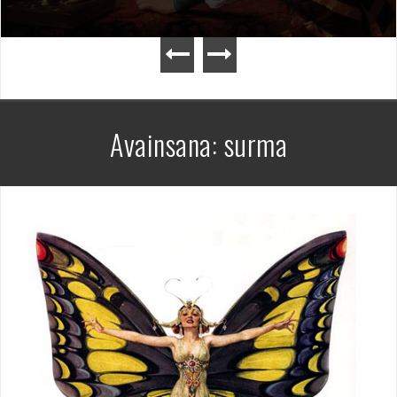
Avainsana:
surma