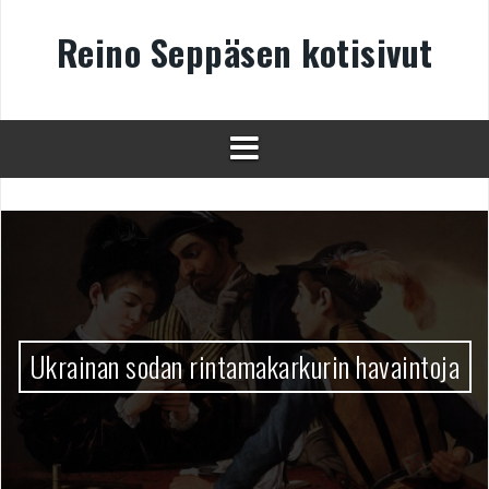
Skip
to
Reino Seppäsen kotisivut
content
Ukrainan sodan rintamakarkurin havaintoja