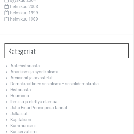
syyskuu 2004
helmikuu 2003
helmikuu 1999
helmikuu 1989
Kategoriat
Aatehistoriasta
Anarkismi ja syndikalismi
Arvioinnit ja arvostelut
Demokraattinen sosialismi – sosialidemokratia
Historiasta
Huumoria
Ihmisiä ja elettyä elämää
Juho Einar Penninpesä tarinat
Julkaisut
Kapitalismi
Kommunismi
Konservatismi