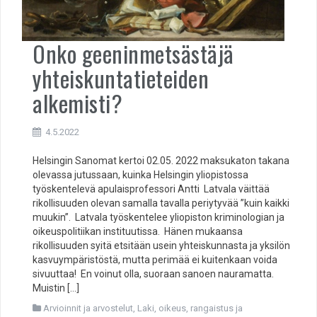
Onko geeninmetsästäjä
yhteiskuntatieteiden
alkemisti?
4.5.2022
Helsingin Sanomat kertoi 02.05. 2022 maksukaton takana
olevassa jutussaan, kuinka Helsingin yliopistossa
työskentelevä apulaisprofessori Antti Latvala väittää
rikollisuuden olevan samalla tavalla periytyvää ”kuin kaikki
muukin”. Latvala työskentelee yliopiston kriminologian ja
oikeuspolitiikan instituutissa. Hänen mukaansa
rikollisuuden syitä etsitään usein yhteiskunnasta ja yksilön
kasvuympäristöstä, mutta perimää ei kuitenkaan voida
sivuuttaa! En voinut olla, suoraan sanoen nauramatta.
Muistin […]
Arvioinnit ja arvostelut
,
Laki, oikeus, rangaistus ja