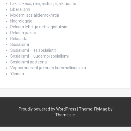
Laki, oikeus, rangaistus ja jälkihuolto
Liberalismi
Moderni sosialidemokratia
Negrologeja
Reksan lehti- ja nettikirjoituksia
Reksan palsta
Reksasta
Sosialismi
Sosialismi – esisosialistit
Sosialismi – uudempi sosialismi
Sosialismi aatteena
Vapaamuurarit ja muita kummallisuuksia
Yleinen
Proudly powered by WordPress
|
Theme:
FlyMag
by
Themeisle.