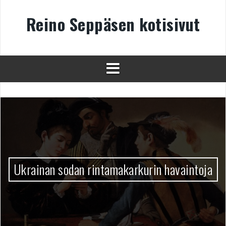
Skip
to
Reino Seppäsen kotisivut
content
Ukrainan sodan rintamakarkurin havaintoja