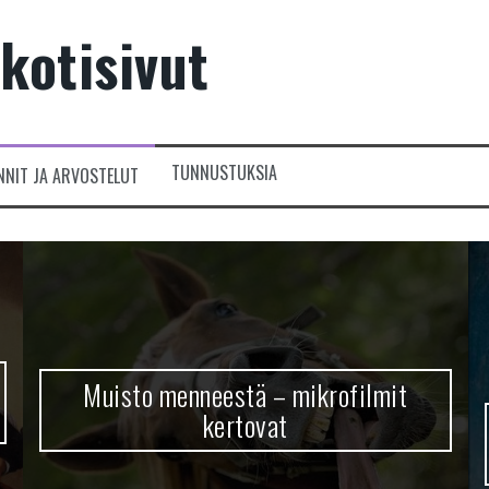
kotisivut
TUNNUSTUKSIA
NNIT JA ARVOSTELUT
Muisto menneestä – mikrofilmit
kertovat