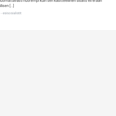
uomattavasti nuorempi kuin sen käsitteellinen sisältö eli erään
lisen […]
- esisosialistit