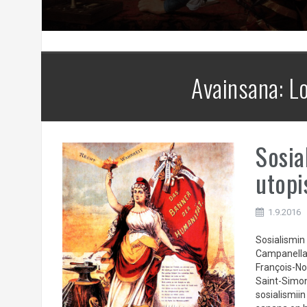
Avainsana:
Lo
Sosial
utopis
1.9.2016
Sosialismi
Campanella
François-No
Saint-Simon
sosialismi