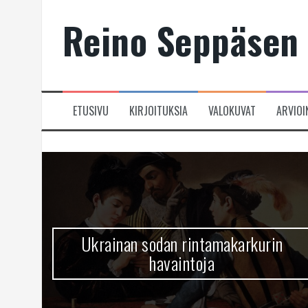
Skip
Reino Seppäsen 
to
content
ETUSIVU
KIRJOITUKSIA
VALOKUVAT
ARVIOI
Ukrainan sodan rintamakarkurin
havaintoja