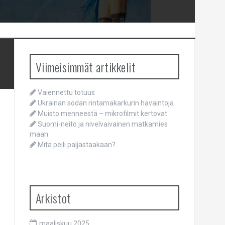
Viimeisimmät artikkelit
Vaiennettu totuus
Ukrainan sodan rintamakarkurin havaintoja
Muisto menneestä – mikrofilmit kertovat
Suomi-neito ja nivelvaivainen matkamies
maan
Mitä peili paljastaakaan?
Arkistot
maaliskuu 2025