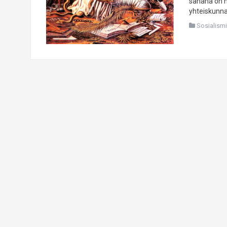
sanana on h
yhteiskunnal
Sosialismi 