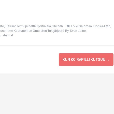
lto
,
Reksan lehti- ja nettikirjoituksia
,
Yleinen
Erkki Salomaa
,
Honka-liitto
,
ssamme Kaatuneitten Omaisten Tukijärjestö Ry
,
Sven Laine
,
uistelmat
KUN KOIRAPILLI KUTSUU
→