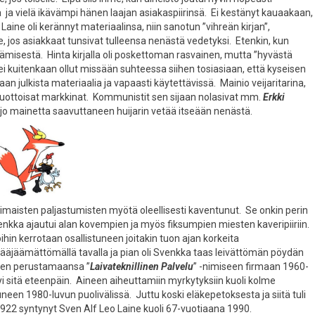
ja vielä ikävämpi hänen laajan asiakaspiirinsä. Ei kestänyt kauaakaan,
 Laine oli kerännyt materiaalinsa, niin sanotun ”vihreän kirjan”,
 jos asiakkaat tunsivat tulleensa nenästä vedetyksi. Etenkin, kun
räämisestä. Hinta kirjalla oli poskettoman rasvainen, mutta ”hyvästä
ei kuitenkaan ollut missään suhteessa siihen tosiasiaan, että kyseisen
an julkista materiaalia ja vapaasti käytettävissä. Mainio veijaritarina,
uottoisat markkinat. Kommunistit sen sijaan nolasivat mm.
Erkki
t jo mainetta saavuttaneen huijarin vetää itseään nenästä.
imaisten paljastumisten myötä oleellisesti kaventunut. Se onkin perin
 Svenkka ajautui alan kovempien ja myös fiksumpien miesten kaveripiiriin.
oihin kerrotaan osallistuneen joitakin tuon ajan korkeita
 vääjäämättömällä tavalla ja pian oli Svenkka taas leivättömän pöydän
änen perustamaansa ”
Laivateknillinen Palvelu
” -nimiseen firmaan 1960-
yi sitä eteenpäin. Aineen aiheuttamiin myrkytyksiin kuoli kolme
en 1980-luvun puolivälissä. Juttu koski eläkepetoksesta ja siitä tuli
2 syntynyt Sven Alf Leo Laine kuoli 67-vuotiaana 1990.