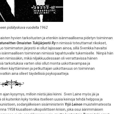
ineen pidätyskuva vuodelta 1962
laisten hyvien tarkoitusten ja etenkin isänmaallisena pidetyn toiminnan
uneitten Omaisten Tukijärjestö Ry
:n nimissä toteuttamat rikokset,
Tuo toimimaton järjestö ei ollut lajissaan ainoa, sillä Svenkka havaitsi
 isänmaallisen toiminnan nimissä tapahtuvalle tukemiselle. Niinpä hän
en nimissäkin, mikä niljakkuudessaan oli verrattavissa hänen
isiä tarkoituksia varten olisi ollut monta uskottavampaa ja
etken käyttäminen ja petkuttajan uskottavuus on toiminnan
atkin aina olleet täydellisiä psykopaatteja.
n ajan kysymys, milloin niistä jäisi kiinni. Sven Laine myös jäi ja
oli kuitenkin kyky tonkia itselleen uusia keinoja tehdä helppoa ja
nistisen, sodanjälkeisen sisäministerin
Yrjö Leinon
muistelmateosta
onna 1958 kiusallisen ulkopoliittisen kriisin, joka osui äärimmäisen