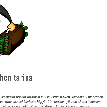
hen tarina
lkaistusta kirjasta, törmäsin tuttuun nimeen
Sven ”Svenkka” Laineeseen
.
atuntoa tai minkäänlaista häpyä. 30-vuotisen työurani aikana kohtasin
apautuvia ja -vapautuneita sosiaalityön ja koulutuksen merkeissä.