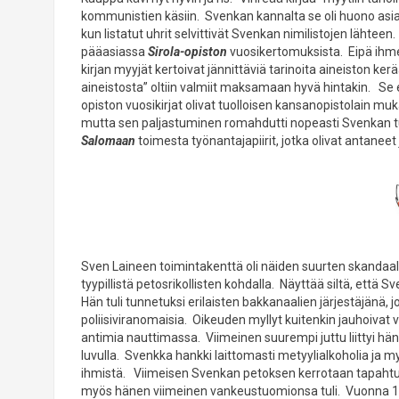
kommunistien käsiin. Svenkan kannalta se oli huono asia 
kun listatut uhrit selvittivät Svenkan nimilistojen lähteen.
pääasiassa
Sirola-opiston
vuosikertomuksista. Eipä ihme,
kirjan myyjät kertoivat jännittäviä tarinoita aineiston ke
aineistosta” oltiin valmiit maksamaan hyvä hintakin. Se 
opiston vuosikirjat olivat tuolloisen kansanopistolain muka
mutta sen paljastuminen romahdutti nopeasti Svenkan t
Salomaan
toimesta työnantajapiirit, jotka olivat antanee
Sven Laineen toimintakenttä oli näiden suurten skandaal
tyypillistä petosrikollisten kohdalla. Näyttää siltä, että
Hän tuli tunnetuksi erilaisten bakkanaalien järjestäjänä, j
poliisiviranomaisia. Oikeuden myllyt kuitenkin jauhoivat
antimia nauttimassa. Viimeinen suurempi juttu liittyi h
luvulla. Svenkka hankki laittomasti metyylialkoholia ja m
ihmistä. Viimeisen Svenkan petoksen kerrotaan tapahtune
myös hänen viimeinen vankeustuomionsa tuli. Vuonna 192