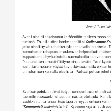
Sven Alf Leo La
Sven Laine oli erikoistunut keräämään itselleen rahaa eri
nimissä. Ehkä iljettävin hanke hänellä oli
Sodissamme Kaat
jotka aina liittyivät rahankeräykseen tavalla tai toisella. 
kansalaisten rahapussien aukeavan helposti kaikenlaisen
kuppasi rahaa hyväuskoisilta suomalaisilta sotaveteraani
”kaatuneitten omaisiin” liittyneisiin petoksiin. Tosin kyse
luotettavampaakin väylää käytettävissä, mutta oikean h
onnistumisen kannalta oleellista. Parhaat petosmiehet ov
Svenkan petokset olivat tietysti sen luonteisia, että oli vai
tuomittiin useaankin otteeseen näistä rötöksistä. Hänellä 
vastikkeetonta rahaa. Eräs tapa oli myydä entisen kommu
”
Kommunisti sisäministerinä
”. Kyseinen kirja aiheutti vu