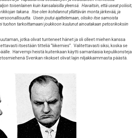
on toisenlainen kuin kansalaisilla yleensä. Havaitsin, että useat poliisit,
nrikkojan takana. Itse olen kohdannut yllättävän monta järkevää, ja
 persoonallisuutta. Usein joutui ajattelemaan, olisiko itse samoista
ttei tuohon tarkoittamaani joukkoon kuulunut ainoatakaan petosrikoksiin
uutaman, jotka olivat tunteneet hänet ja oli olleet miehen kanssa
ttavasti itsestään titteliä ”liikemies”. Valitettavasti siksi, koska se
n päälle. Harvempi heistä kuitenkaan käytti samanlaisia kepulikonsteja
n. Petosmiehenä Svenkan rikokset olivat lajin niljakkaimmasta päästä.