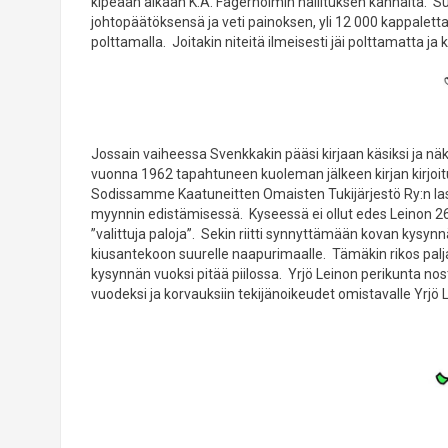
kipeään aikaan K.A. Fagerholmin hallituksen kannalta. 
johtopäätöksensä ja veti painoksen, yli 12 000 kappalett
polttamalla. Joitakin niteitä ilmeisesti jäi polttamatta ja k
Jossain vaiheessa Svenkkakin pääsi kirjaan käsiksi ja näk
vuonna 1962 tapahtuneen kuoleman jälkeen kirjan kirjoitu
Sodissamme Kaatuneitten Omaisten Tukijärjestö Ry:n las
myynnin edistämisessä. Kyseessä ei ollut edes Leinon 262
”valittuja paloja”. Sekin riitti synnyttämään kovan kysynn
kiusantekoon suurelle naapurimaalle. Tämäkin rikos paljas
kysynnän vuoksi pitää piilossa. Yrjö Leinon perikunta nos
vuodeksi ja korvauksiin tekijänoikeudet omistavalle Yrjö 