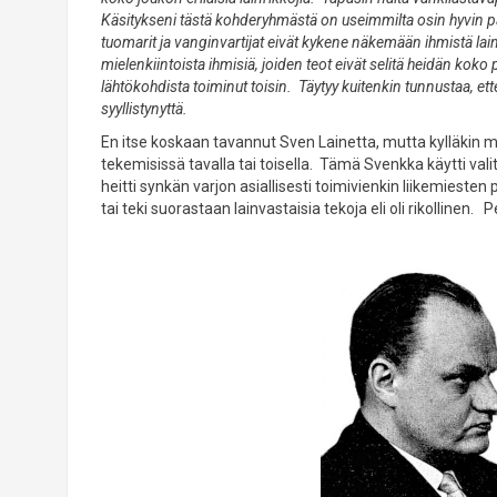
Käsitykseni tästä kohderyhmästä on useimmilta osin hyvin palj
tuomarit ja vanginvartijat eivät kykene näkemään ihmistä lai
mielenkiintoista ihmisiä, joiden teot eivät selitä heidän koko
lähtökohdista toiminut toisin. Täytyy kuitenkin tunnustaa, e
syyllistynyttä.
En itse koskaan tavannut Sven Lainetta, mutta kylläkin m
tekemisissä tavalla tai toisella. Tämä Svenkka käytti valite
heitti synkän varjon asiallisesti toimivienkin liikemieste
tai teki suorastaan lainvastaisia tekoja eli oli rikolline