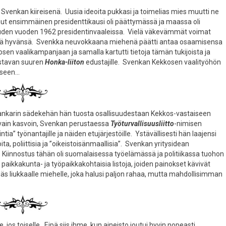
 Svenkan kiireisenä. Uusia ideoita pukkasi ja toimelias mies muutti ne
t ensimmäinen presidenttikausi oli päättymässä ja maassa oli
takauden vuoden 1962 presidentinvaaleissa. Vielä väkevämmät voimat
 millä hyvänsä. Svenkka neuvokkaana miehenä päätti antaa osaamisensa
n vaalikampanjaan ja samalla kartutti tietoja tämän tukijoista ja
tustavan suuren
Honka-liiton
edustajille. Svenkan Kekkosen vaalityöhön
eseen…
ankarin sädekehän hän tuosta osallisuudestaan Kekkos-vastaiseen
 vain kasvoin, Svenkan perustaessa
Työturvallisuusliitto
-nimisen
a” työnantajille ja näiden etujärjestöille. Ystävällisesti hän laajensi
a, poliittisia ja ”oikeistoisänmaallisia”. Svenkan yritysidean
. Kiinnostus tähän oli suomalaisessa työelämässä ja politiikassa tuohon
paikkakunta- ja työpaikkakohtaisia listoja, joiden painokset kävivät
yöläs liukkaalle miehelle, joka halusi paljon rahaa, mutta mahdollisimman
, jos toiselle. Eipä siis ihme, kun aineisto joutui hyvin nopeasti