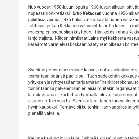
Nuo vuodet 1950-luvun lopulta 1960-luvun alkuun, pitivät
nopeasti konkretiaksi.
Urho Kekkosen
vuonna 1956 alkanu
poliittisia voimia, jotka halusivat katkaista hänen val
tahtoivat jatkaa Kekkosen valtionjohtajuutta keinoilla
molempien osapuolien käyttöön. Hän keräsi rahaa Kekkose
lahjoittajista. Näiden nimilistat Laine myi Kekkosta vas
keräämät varat eivät koskaan päätyneet oikeaan kohte
Svenkan petosmihen maine kasvoi, mutta jonkinlaisen s
toimintaan päänsä päälle sai. Tuon sädekehän kirkkaus
yrityksen ja ryhtyessään tarjoamaan ”henkilöstökonsultointi
toimintaansa palvelemaan erilaisia muitakin organisaatioit
lähtökohtana oli kartoittaa työmailla olevat kommunistit
aikaan erittäin suurta. Svenkka laati tähän tarkoitukseen 
hyvin kaupaksi. Tehtävä oli kuitenkin liian vaatelias ja t
pienellä vaivalla.
Kauppa kävi nyt hyvin ja ns. ”Vihreää kirjaa” myytiin taholle