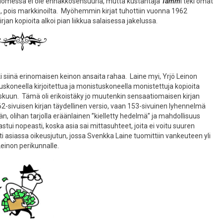
Suomessa ei ole ennakkosensuuria, mutta kustantaja
Tamm
i teki omat
a, pois markkinoilta. Myöhemmin kirjat tuhottiin vuonna 1962
irjan kopioita alkoi pian liikkua salaisessa jakelussa.
i siinä erinomaisen keinon ansaita rahaa. Laine myi, Yrjö Leinon
skoneella kirjoitettua ja monistuskoneella monistettuja kopioita
kuun. Tämä oli erikoistäky jo muutenkin sensaatiomaisen kirjan
-sivuisen kirjan täydellinen versio, vaan 153-sivuinen lyhennelmä
än, olihan tarjolla eräänlainen ”kielletty hedelmä” ja mahdollisuus
tui nopeasti, koska asia sai mittasuhteet, joita ei voitu suuren
ti asiassa oikeusjutun, jossa Svenkka Laine tuomittiin vankeuteen yli
Leinon perikunnalle.