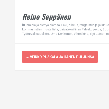
Reino Seppänen
Ihmisiä ja elettyä elämää
,
Laki, oikeus, rangaistus ja jälkihuo
kommunistien musta lista
,
Laivateknillinen Palvelu
,
petos
,
Sodi
Työturvallisuusliitto
,
Urho Kekkonen
,
Vihreäkirja
,
Yrjö Leinon m
Post
←
VEIKKO PUSKALA JA HÄNEN PULJUNSA
navigation