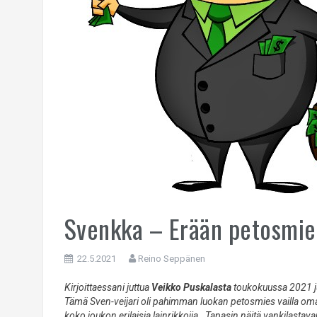
Svenkka – Erään petosmie
22.5.2021
Reino Seppänen
Kirjoittaessani juttua
Veikko Puskalasta
toukokuussa 2021 ju
Tämä Sven-veijari oli pahimman luokan petosmies vailla oma
koko joukon erilaisia lainrikkojia. Tapasin näitä vankilastav