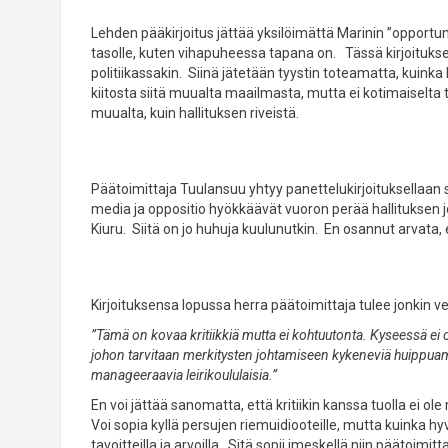
Lehden pääkirjoitus jättää yksilöimättä Marinin ”opportu
tasolle, kuten vihapuheessa tapana on. Tässä kirjoituks
politiikassakin. Siinä jätetään tyystin toteamatta, k
kiitosta siitä muualta maailmasta, mutta ei kotimaiselta
muualta, kuin hallituksen riveistä.
Päätoimittaja Tuulansuu yhtyy panettelukirjoituksellaan
media ja oppositio hyökkäävät vuoron perää hallituksen 
Kiuru. Siitä on jo huhuja kuulunutkin. En osannut arvata
Kirjoituksensa lopussa herra päätoimittaja tulee jonkin ve
”Tämä on kovaa kritiikkiä mutta ei kohtuutonta. Kyseessä ei o
johon tarvitaan merkitysten johtamiseen kykeneviä huippuamm
manageeraavia leirikoululaisia.”
En voi jättää sanomatta, että kritiikin kanssa tuolla ei 
Voi sopia kyllä persujen riemuidiooteille, mutta kuinka hy
tavoitteilla ja arvoilla. Sitä sopii imeskellä niin päätoimit