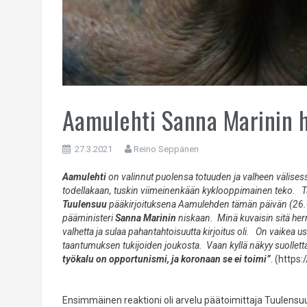
Aamulehti Sanna Marinin h
27.3.2021
Reino Seppänen
Aamulehti
on valinnut puolensa totuuden ja valheen välisess
todellakaan, tuskin viimeinenkään kyklooppimainen teko. Tä
Tuulensuu
pääkirjoituksena Aamulehden tämän päivän (26.0
pääministeri
Sanna Marinin
niskaan. Minä kuvaisin sitä her
valhetta ja sulaa pahantahtoisuutta kirjoitus oli. On vaikea u
taantumuksen tukijoiden joukosta. Vaan kyllä näkyy suolletta
työkalu on opportunismi, ja koronaan se ei toimi”
. (https
Ensimmäinen reaktioni oli arvelu päätoimittaja Tuulensuun 