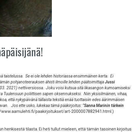
äpäisijänä!
ä taistelussa. Se ei ole lehden historiassa ensimmäinen kerta. Ei
män pohjanoteerauksen ähisti ilmoille lehden päätoimittaja
Jussi
3. 2021) nettiversiossa. Joku voisi kutsua sitä likasangon kumoamiseksi
ra Tuulensuun poliittisen sapen oksennukseksi. Niin yksisilmäinen, vihaa,
skoa, että nykypäivänä tällaista tekstiä enää tuottaisiin edes äärimmäisen
van. Jos ette usko, lukekaa tämä pääkirjoitus: ”
Sanna Marinin tärkein
://www.aamulehti.fi/paakirjoitukset/art-2000007882941.html.)
henkisestä tilasta. Ei heti tullut mieleen, että tämän tasoinen kirjoitus