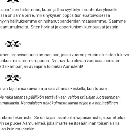
nismin” sen tarkemmin, kuten jättää syyttelyn muutenkin yleiselle
essa on sama piirre, mikä nykyisen opposition epätoivoisessa
uinka hyvin hallituksemme on hoitanut pandemian maassamme. Saamme
 taantumukselta. Siten horinat ja opportunismi kumpuavat jostain
 siihen organisoituun kampanjaan, jossa vuoron perään oikeistoa tukeva
jonkun ministerin kimppuun. Nyt näyttää olevan vuorossa ministeri
, että kampanjan avaajana toimiikin Aamulehti!
rran tajuihinsa raivonsa ja naisvihansa keskellä, kun toteaa:
le mikä tahansa päällikön tehtävä vaan valtion kriisiajan luotsaaminen,
attilaisia. Kansalaisen näkökulmasta laivaa ohjaa nyt kabinetillinen
ole mitään tekemistä. Se on täysin asiatonta häpäisemistä ja panettelua.
vin se pukee Aamulehteä, joka imartelee itseään ihan toisenlaisilla
tajan kuin muidenkin.