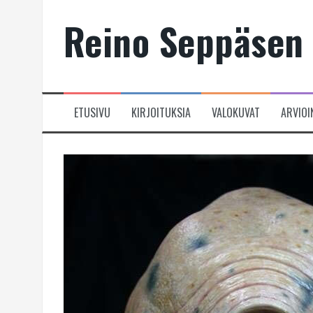
Skip
Reino Seppäsen 
to
content
ETUSIVU
KIRJOITUKSIA
VALOKUVAT
ARVIOI