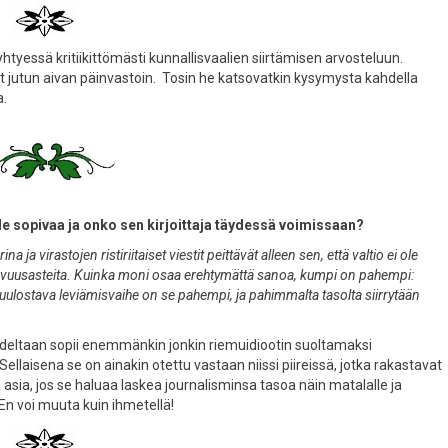
htyessä kritiikittömästi kunnallisvaalien siirtämisen arvosteluun.
jutun aivan päinvastoin. Tosin he katsovatkin kysymysta kahdella
.
le sopivaa ja onko sen kirjoittaja täydessä voimissaan?
a virastojen ristiriitaiset viestit peittävät alleen sen, että valtio ei ole
uusasteita. Kuinka moni osaa erehtymättä sanoa, kumpi on pahempi:
kuulostava leviämisvaihe on se pahempi, ja pahimmalta tasolta siirrytään
isuudeltaan sopii enemmänkin jonkin riemuidiootin suoltamaksi
ellaisena se on ainakin otettu vastaan niissi piireissä, jotka rakastavat
ia, jos se haluaa laskea journalisminsa tasoa näin matalalle ja
En voi muuta kuin ihmetellä!