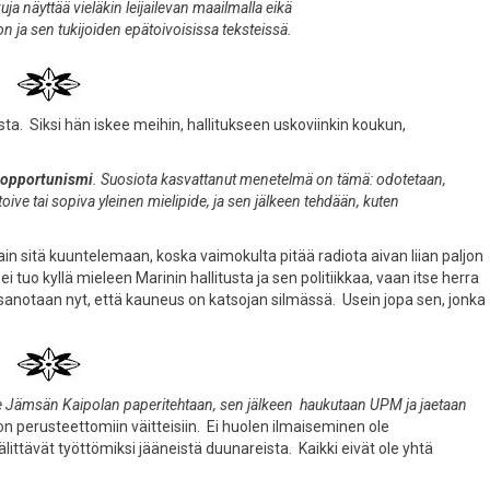
ja näyttää vieläkin leijailevan maailmalla eikä
 ja sen tukijoiden epätoivoisissa teksteissä.
ta. Siksi hän iskee meihin, hallitukseen uskoviinkin koukun,
n opportunismi
. Suosiota kasvattanut menetelmä on tämä: odotetaan,
ve tai sopiva yleinen mielipide, ja sen jälkeen tehdään, kuten
in sitä kuuntelemaan, koska vaimokulta pitää radiota aivan liian paljon
i tuo kyllä mieleen Marinin hallitusta ja sen politiikkaa, vaan itse herra
anotaan nyt, että kauneus on katsojan silmässä. Usein jopa sen, jonka
Jämsän Kaipolan paperitehtaan, sen jälkeen haukutaan UPM ja jaetaan
n perusteettomiin väitteisiin. Ei huolen ilmaiseminen ole
ttävät työttömiksi jääneistä duunareista. Kaikki eivät ole yhtä