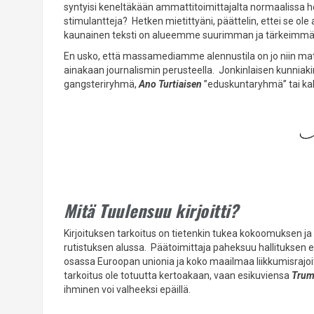
syntyisi keneltäkään ammattitoimittajalta normaalissa he
stimulantteja? Hetken mietittyäni, päättelin, ettei se ole a
kaunainen teksti on alueemme suurimman ja tärkeimmän le
En usko, että massamediamme alennustila on jo niin matala
ainakaan journalismin perusteella. Jonkinlaisen kunniakir
gangsteriryhmä,
Ano Turtiaisen
”eduskuntaryhmä” tai ka
Mitä Tuulensuu kirjoitti?
Kirjoituksen tarkoitus on tietenkin tukea kokoomuksen ja 
rutistuksen alussa. Päätoimittaja paheksuu hallituksen e
osassa Euroopan unionia ja koko maailmaa liikkumisraj
tarkoitus ole totuutta kertoakaan, vaan esikuviensa
Trum
ihminen voi valheeksi epäillä.