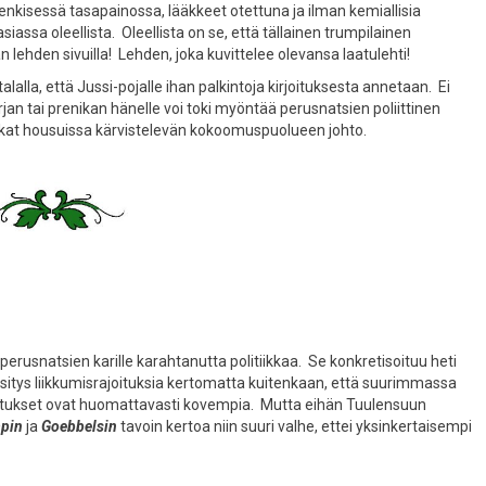
nkisessä tasapainossa, lääkkeet otettuna ja ilman kemiallisia
siassa oleellista. Oleellista on se, että tällainen trumpilainen
hden sivuilla! Lehden, joka kuvittelee olevansa laatulehti!
lla, että Jussi-pojalle ihan palkintoja kirjoituksesta annetaan. Ei
jan tai prenikan hänelle voi toki myöntää perusnatsien poliittinen
kat housuissa kärvistelevän kokoomuspuolueen johto.
perusnatsien karille karahtanutta politiikkaa. Se konkretisoituu heti
sitys liikkumisrajoituksia kertomatta kuitenkaan, että suurimmassa
oitukset ovat huomattavasti kovempia. Mutta eihän Tuulensuun
pin
ja
Goebbelsin
tavoin kertoa niin suuri valhe, ettei yksinkertaisempi