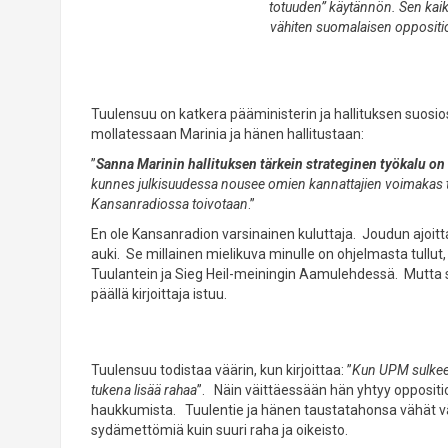
totuuden” käytännön. Sen kaiku
vähiten suomalaisen opposition
Tuulensuu on katkera pääministerin ja hallituksen suosios
mollatessaan Marinia ja hänen hallitustaan:
”
Sanna Marinin hallituksen tärkein strateginen työkalu o
kunnes julkisuudessa nousee omien kannattajien voimakas toi
Kansanradiossa toivotaan
.”
En ole Kansanradion varsinainen kuluttaja. Joudun ajoitta
auki. Se millainen mielikuva minulle on ohjelmasta tullut, e
Tuulantein ja Sieg Heil-meiningin Aamulehdessä. Mutta s
päällä kirjoittaja istuu.
Tuulensuu todistaa väärin, kun kirjoittaa: ”
Kun UPM sulkee 
tukena lisää rahaa
”. Näin väittäessään hän yhtyy oppositio
haukkumista. Tuulentie ja hänen taustatahonsa vähät väli
sydämettömiä kuin suuri raha ja oikeisto.