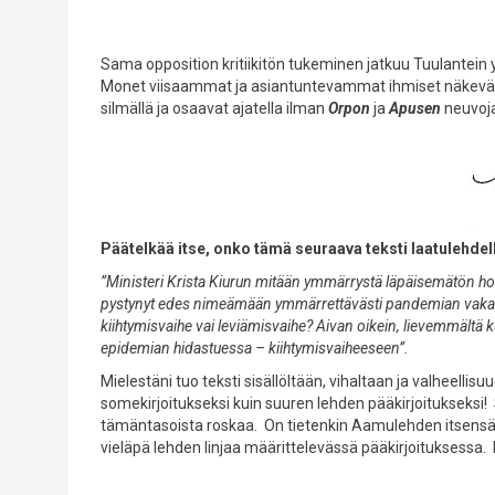
Sama opposition kritiikitön tukeminen jatkuu Tuulantein y
Monet viisaammat ja asiantuntevammat ihmiset näkevät 
silmällä ja osaavat ajatella ilman
Orpon
ja
Apusen
neuvoja
Päätelkää itse, onko tämä seuraava teksti laatulehdel
”Ministeri Krista Kiurun mitään ymmärrystä läpäisemätön horina j
pystynyt edes nimeämään ymmärrettävästi pandemian vakav
kiihtymisvaihe vai leviämisvaihe? Aivan oikein, lievemmältä 
epidemian hidastuessa – kiihtymisvaiheeseen”.
Mielestäni tuo teksti sisällöltään, vihaltaan ja valheell
somekirjoitukseksi kuin suuren lehden pääkirjoitukseksi! S
tämäntasoista roskaa. On tietenkin Aamulehden itsensä as
vieläpä lehden linjaa määrittelevässä pääkirjoituksessa. 